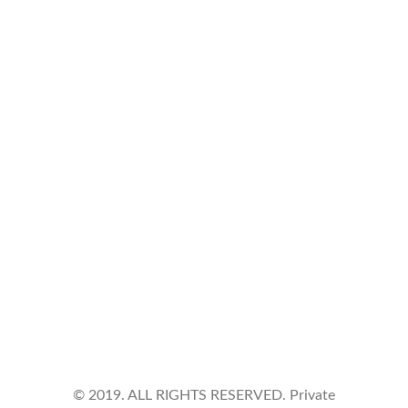
Address
VIA DE AMICIS 39, Italy, 28887
Open Timing
Monday - Friday
9 am - 7 pm
Phone Number
+39 3479843043
© 2019. ALL RIGHTS RESERVED. Private